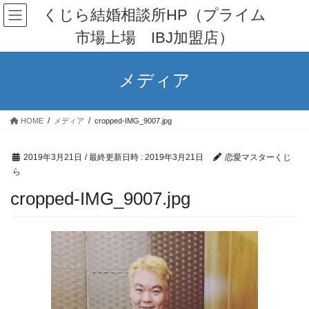
コ
ナ
くじら結婚相談所HP（プライム
ン
ビ
市場上場 IBJ加盟店）
テ
ゲ
ン
ー
ツ
シ
メディア
へ
ョ
ス
ン
キ
に
HOME
メディア
cropped-IMG_9007.jpg
ッ
移
プ
動
2019年3月21日
/ 最終更新日時 :
2019年3月21日
恋愛マスターくじ
ら
cropped-IMG_9007.jpg