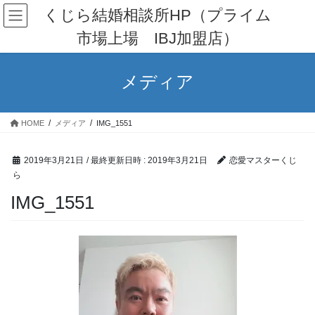
コ
ナ
くじら結婚相談所HP（プライム
ン
ビ
市場上場 IBJ加盟店）
テ
ゲ
ン
ー
ツ
シ
メディア
へ
ョ
ス
ン
キ
に
HOME
メディア
IMG_1551
ッ
移
プ
動
2019年3月21日
/ 最終更新日時 :
2019年3月21日
恋愛マスターくじ
ら
IMG_1551