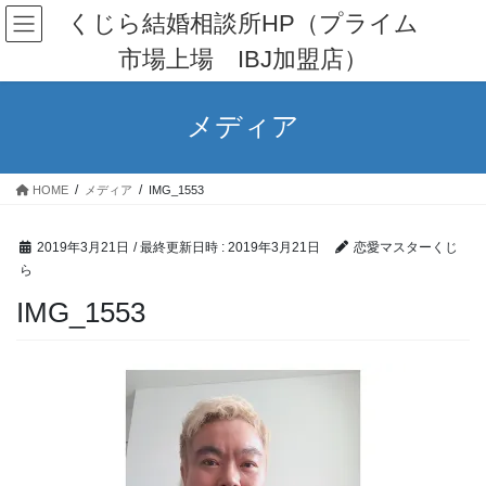
コ
ナ
くじら結婚相談所HP（プライム
ン
ビ
市場上場 IBJ加盟店）
テ
ゲ
ン
ー
ツ
シ
メディア
へ
ョ
ス
ン
キ
に
HOME
メディア
IMG_1553
ッ
移
プ
動
2019年3月21日
/ 最終更新日時 :
2019年3月21日
恋愛マスターくじ
ら
IMG_1553